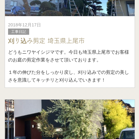
2018年12月17日
工事日記
刈り込み剪定 埼玉県上尾市
どうもニワヤイシジマです。今日も埼玉県上尾市でお客様
のお庭の剪定作業をさせて頂いております。
１年の伸びた分をしっかり戻し、刈り込みでの剪定の美し
さを意識してキッチリと刈り込んでいきます！
自然な樹形が美しいの