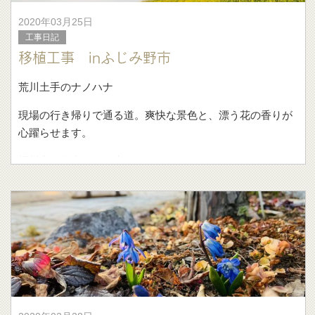
2020年03月25日
工事日記
移植工事 inふじみ野市
荒川土手のナノハナ
現場の行き帰りで通る道。爽快な景色と、漂う花の香りが
心躍らせます。
桶川市を拠点として庭