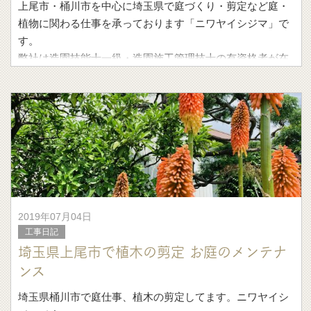
上尾市・桶川市を中心に埼玉県で庭づくり・剪定など庭・
植物に関わる仕事を承っております「ニワヤイシジマ」で
す。
弊社は造園技能士一級・造園施工管理技士の有資格者が在
籍してます。
未経験の方でも技術指導致しますので心配
2019年07月04日
工事日記
埼玉県上尾市で植木の剪定 お庭のメンテナ
ンス
埼玉県桶川市で庭仕事、植木の剪定してます。ニワヤイシ